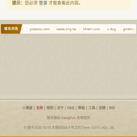
提示：
您必须
登录
才能查看此内容。
域名市场
diaozhui.com
yidaosu.com
www.org.tw
hhwh.com
v.dog
gmbh.g
小黑屋
|
支持
|
规范
|
关于
|
FAQ
|
群组
|
工具
|
友链
|
RSS
服务器由
DangYun
友情提供
© 始于2020.10.10
大佬论坛
&
十年之约
Time: 0.017, SQL: 26