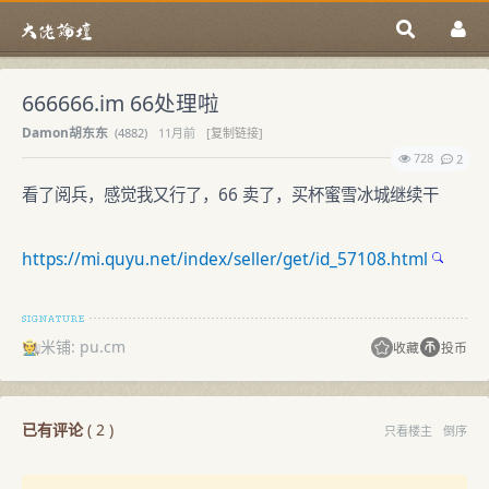
666666.im 66处理啦
Damon胡东东
(
4882)
11月前
[复制链接]
728
2
看了阅兵，感觉我又行了，66 卖了，买杯蜜雪冰城继续干
https://mi.quyu.net/index/seller/get/id_57108.html
🧑‍🌾米铺: pu.cm
收藏
投币
已有评论
(
2
)
只看楼主
倒序