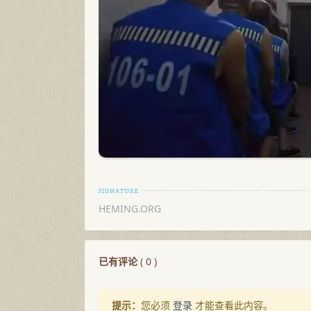
HEMING.ORG
已有评论
(
0
)
提示：
您必须
登录
才能查看此内容。