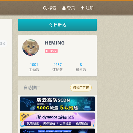
搜索
登录
注册
创建新帖
HEMING
0
UID:72
1001
4637
8
主题数
评论数
粉丝数
自助推广
购买广告位