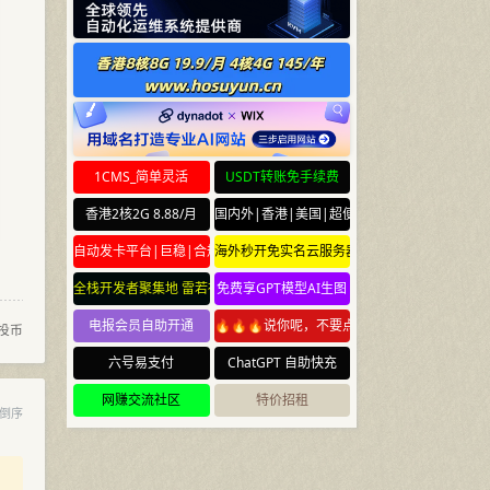
1CMS_简单灵活
USDT转账免手续费
香港2核2G 8.88/月
国内外|香港|美国|超便宜云服务器
自动发卡平台|巨稳|合规
海外秒开免实名云服务器
全栈开发者聚集地 雷若社区 leiruo.com
免费享GPT模型AI生图
电报会员自助开通
🔥🔥🔥说你呢，不要点🔥🔥🔥
投币
六号易支付
ChatGPT 自助快充
网赚交流社区
特价招租
倒序