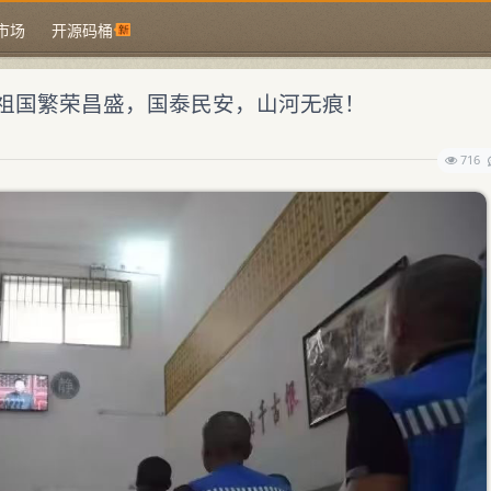
市场
开源码桶
祖国繁荣昌盛，国泰民安，山河无痕！
716