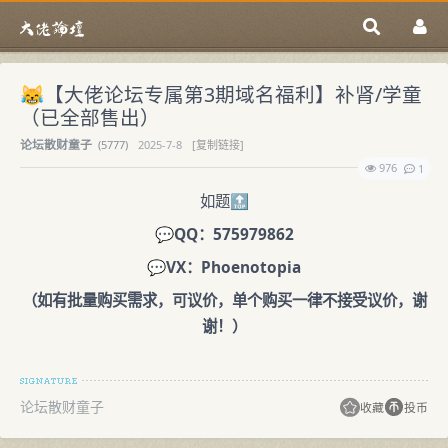
😹【大佬论坛专属第3期域名福利】补肾/学童
（已全部售出）
论坛散财童子
(
5777)
2025-7-8
[复制链接]
976
1
如题🔝
💬
QQ：575979862
💬
VX：Phoenotopia
（如有批量购买需求，可议价，单个购买一律不接受议价，谢
谢！）
论坛散财童子
收藏
投币