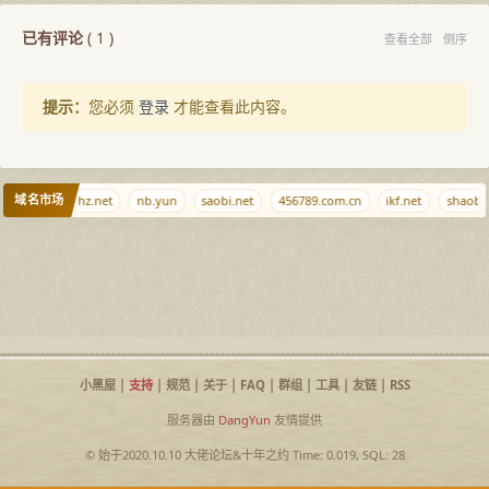
已有评论
(
1
)
查看全部
倒序
提示：
您必须
登录
才能查看此内容。
域名市场
nb.ci
lhz.net
nb.yun
saobi.net
456789.com.cn
ikf.net
shaobi
小黑屋
|
支持
|
规范
|
关于
|
FAQ
|
群组
|
工具
|
友链
|
RSS
服务器由
DangYun
友情提供
© 始于2020.10.10
大佬论坛
&
十年之约
Time: 0.019, SQL: 28