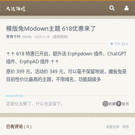
模版兔Modown主题 618优惠来了
青青子衿
(
5316)
2025-5-18
[复制链接]
723
0
↑↑ 618 特惠已开启，额外送 Erphpdown 插件、ChatGPT
插件、ErphpAD 插件 ↑↑
原价 399 元，活动价 349 元，可以毫不保留地说，魔板兔是
目前性价比最高的主题，不限域名，功能超级多
这家伙太懒了，什么也没留下。
收藏
投币
已有评论
(
0
)
查看全部
倒序