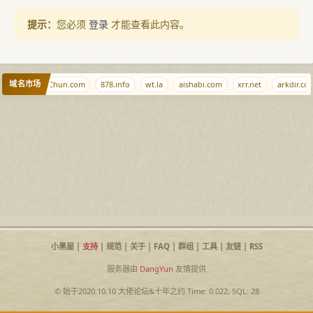
提示：
您必须
登录
才能查看此内容。
域名市场
cn
QiJingChun.com
878.info
wt.la
aishabi.com
xrr.net
arkdir.co
小黑屋
|
支持
|
规范
|
关于
|
FAQ
|
群组
|
工具
|
友链
|
RSS
服务器由
DangYun
友情提供
© 始于2020.10.10
大佬论坛
&
十年之约
Time: 0.022, SQL: 28