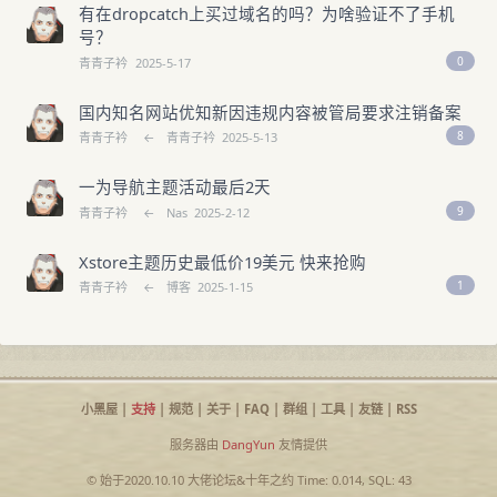
有在dropcatch上买过域名的吗？为啥验证不了手机
号？
0
青青子衿
2025-5-17
国内知名网站优知新因违规内容被管局要求注销备案
8
青青子衿
←
青青子衿
2025-5-13
一为导航主题活动最后2天
9
青青子衿
←
Nas
2025-2-12
Xstore主题历史最低价19美元 快来抢购
1
青青子衿
←
博客
2025-1-15
小黑屋
|
支持
|
规范
|
关于
|
FAQ
|
群组
|
工具
|
友链
|
RSS
服务器由
DangYun
友情提供
© 始于2020.10.10
大佬论坛
&
十年之约
Time: 0.014, SQL: 43