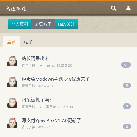
个人资料
论坛帖子
Ta的关注
主题
帖子
站长阿呆出来
51
青青子衿
←
heilzz
2025-5-20
模版兔Modown主题 618优惠来了
0
青青子衿
2025-5-18
阿呆被抓了吗？
9
青青子衿
←
帝王哥
2025-5-19
源支付Ypay Pro V1.7.0更新了
0
青青子衿
2025-5-17