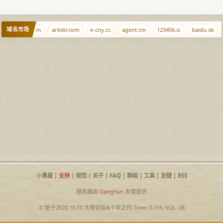
域名市场
.cam
𓃇.com
arkdir.com
e-cny.cc
agent.cm
123456.si
baidu.sb
小黑屋
|
支持
|
规范
|
关于
|
FAQ
|
群组
|
工具
|
友链
|
RSS
服务器由
DangYun
友情提供
© 始于2020.10.10
大佬论坛
&
十年之约
Time: 0.016, SQL: 28