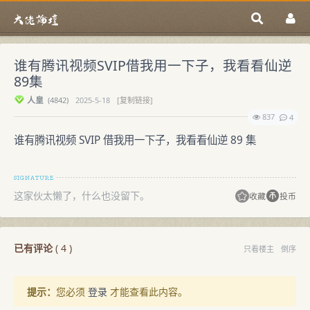
谁有腾讯视频SVIP借我用一下子，我看看仙逆
89集
人皇
(
4842)
2025-5-18
[复制链接]
837
4
谁有腾讯视频 SVIP 借我用一下子，我看看仙逆 89 集
这家伙太懒了，什么也没留下。
收藏
投币
已有评论
(
4
)
只看楼主
倒序
提示：
您必须
登录
才能查看此内容。