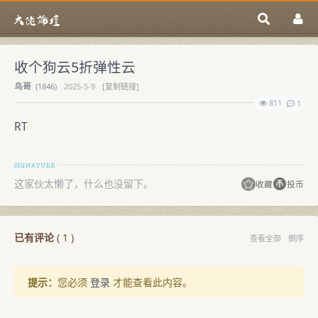
收个狗云5折弹性云
鸟哥
(
1846)
2025-5-9
[复制链接]
811
1
RT
这家伙太懒了，什么也没留下。
收藏
投币
已有评论
(
1
)
查看全部
倒序
提示：
您必须
登录
才能查看此内容。