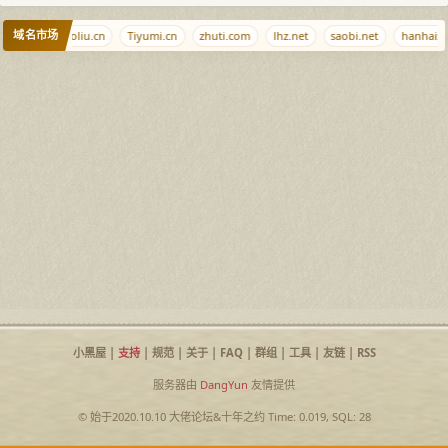
域名市场
qq.md
caoliu.cn
Tiyumi.cn
zhuti.com
lhz.net
saobi.net
hanhaixi
小黑屋
|
支持
|
规范
|
关于
|
FAQ
|
群组
|
工具
|
友链
|
RSS
服务器由
DangYun
友情提供
© 始于2020.10.10
大佬论坛
&
十年之约
Time: 0.019, SQL: 28