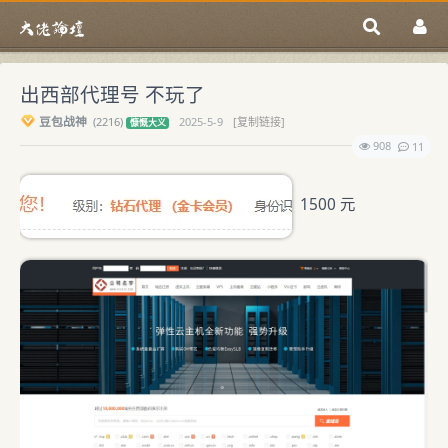
出西部代理号 不玩了
豆包战神
(
2216)
2025-5-9
[复制链接]
慷慨大义
908
11
1500 元