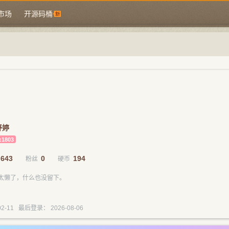
市场
开源码桶
舒婷
:1803
643
0
194
粉丝
硬币
太懒了，什么也没留下。
2-11 最后登录： 2026-08-06