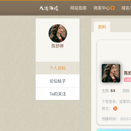
网站指南
商家中心
域名
资料
陈舒婷
个人资料
陈
UID
论坛帖子
64
主题
回帖
Ta的关注
个性签名：这家伙
其它：
创建时间： 2023-0