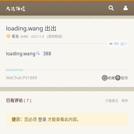
loading.wang 出出
茗总
(
649)
2025-5-8
[复制链接]
783
7
loading.wang
388
WeChat:PV1889
收藏
投币
已有评论
(
7
)
只看楼主
倒序
提示：
您必须
登录
才能查看此内容。