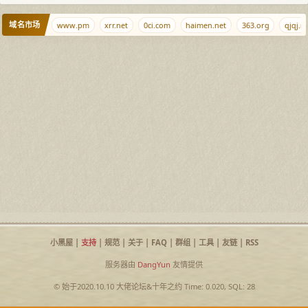
域名市场
ocalhost.ws
www.pm
xrr.net
0ci.com
haimen.net
363.org
qjqj.ne
小黑屋
|
支持
|
规范
|
关于
|
FAQ
|
群组
|
工具
|
友链
|
RSS
服务器由
DangYun
友情提供
© 始于2020.10.10
大佬论坛
&
十年之约
Time: 0.020, SQL: 28