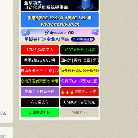
1CMS_简单灵活
USDT转账免手续费
香港2核2G 8.88/月
国内外|香港|美国|超便宜云服务器
自动发卡平台|巨稳|合规
海外秒开免实名云服务器
全栈开发者聚集地 雷若社区 leiruo.com
免费享GPT模型AI生图
电报会员自助开通
🔥🔥🔥说你呢，不要点🔥🔥🔥
六号易支付
ChatGPT 自助快充
网赚交流社区
特价招租
投币
倒序