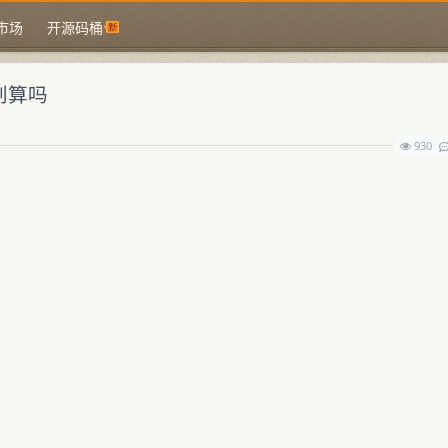
市场
开源码桶
 划算吗
930