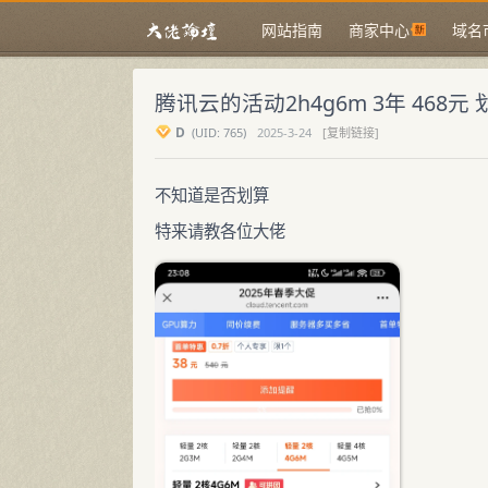
网站指南
商家中心
域名
腾讯云的活动2h4g6m 3年 468元
D
(
UID:
765)
2025-3-24
[复制链接]
不知道是否划算
特来请教各位大佬