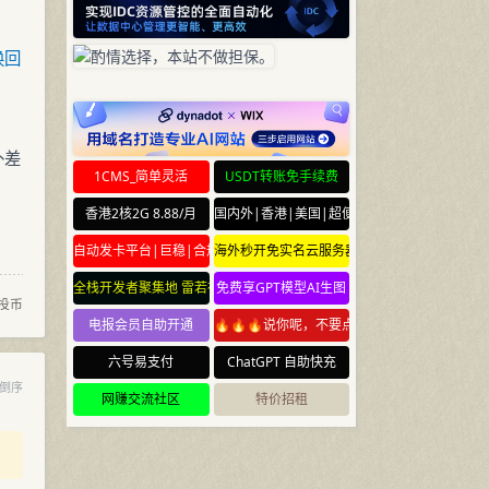
换回
补差
1CMS_简单灵活
USDT转账免手续费
香港2核2G 8.88/月
国内外|香港|美国|超便宜云服务器
自动发卡平台|巨稳|合规
海外秒开免实名云服务器
全栈开发者聚集地 雷若社区 leiruo.com
免费享GPT模型AI生图
投币
电报会员自助开通
🔥🔥🔥说你呢，不要点🔥🔥🔥
六号易支付
ChatGPT 自助快充
倒序
网赚交流社区
特价招租