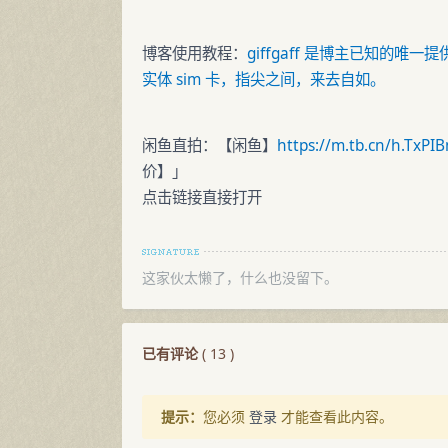
博客使用教程：
giffgaff 是博主已知的唯
实体 sim 卡，指尖之间，来去自如。
闲鱼直拍：【闲鱼】
https://m.tb.cn/h.TxP
价】」
点击链接直接打开
这家伙太懒了，什么也没留下。
已有评论
(
13
)
提示：
您必须
登录
才能查看此内容。