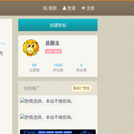
搜索
登录
注册
创建新帖
总版主
13
UID:2976
方
69
1926
0
主题数
评论数
粉丝数
自助推广
购买广告位