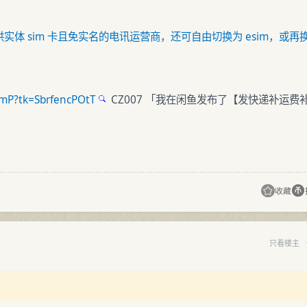
一提供实体 sim 卡且免实名的电讯运营商，还可自由切换为 esim，或再
IBmP?tk=SbrfencPOtT
CZ007 「我在闲鱼发布了【发快递补运费
收藏
只看楼主