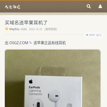
买域名送苹果耳机了
HeySiu
(
428)
2022-10-25
[复制链接]
2604
0
出
OSGZ.COM
送苹果正品有线耳机