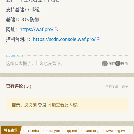
支持基础 CC 防御
基础 DDOS 防御
网址：
https://waf.pro/
控制台网址：
https://scdn.console.waf.pro/
这家伙太懒了，什么也没留下。
收藏
投币
已有评论
(
3
)
查看全部
倒序
提示：
您必须
登录
才能查看此内容。
域名市场
tiaoqi.com
cc.mba
meta.yun
qq.md
lcann.org
www.org.tw
ni