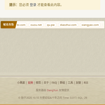
提示：
您必须
登录
才能查看此内容。
域名市场
.com
aishabi.com
ouou.net
qu.pw
diaozhui.com
xiangyao.com
T
小黑屋
|
支持
|
规范
|
关于
|
FAQ
|
群组
|
工具
|
友链
|
RSS
服务器由
DangYun
友情提供
© 始于2020.10.10
大佬论坛
&
十年之约
Time: 0.017, SQL: 29