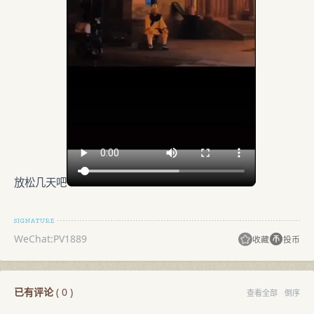
放松几天吧
WeChat:PV1889
收藏
投币
已有评论
(
0
)
查看全部
倒序