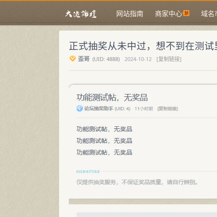
网站指南
商家中心
域名
正式抽奖从未中过，想不到在测试
歪哥
(
UID:
4888)
2024-10-12
[复制链接]