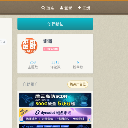
搜索
登录
注册
创建新帖
歪哥
4
UID:4888
268
3313
6
主题数
评论数
粉丝数
自助推广
购买广告位