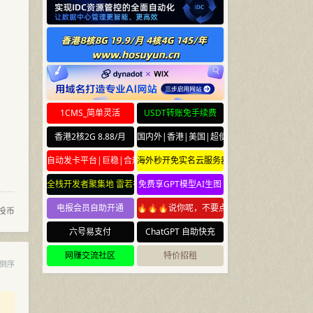
1CMS_简单灵活
USDT转账免手续费
香港2核2G 8.88/月
国内外|香港|美国|超便宜云服务器
自动发卡平台|巨稳|合规
海外秒开免实名云服务器
全栈开发者聚集地 雷若社区 leiruo.com
免费享GPT模型AI生图
电报会员自助开通
🔥🔥🔥说你呢，不要点🔥🔥🔥
投币
六号易支付
ChatGPT 自助快充
网赚交流社区
特价招租
倒序