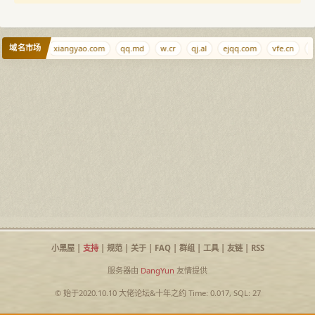
域名市场
jiejie.net
xiangyao.com
qq.md
w.cr
qj.al
ejqq.com
vfe.cn
n
小黑屋
|
支持
|
规范
|
关于
|
FAQ
|
群组
|
工具
|
友链
|
RSS
服务器由
DangYun
友情提供
© 始于2020.10.10
大佬论坛
&
十年之约
Time: 0.017, SQL: 27