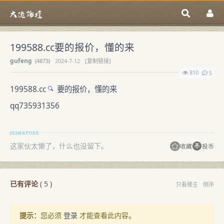
199588.cc要的报价，懂的来
gufeng
(
4873)
2024-7-12
[复制链接]
810
5
199588.cc
要的报价，懂的来
qq735931356
这家伙太懒了，什么也没留下。
收藏
投币
已有评论
(
5
)
只看楼主
倒序
提示：
您必须
登录
才能查看此内容。