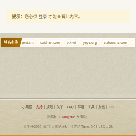
提示：
您必须
登录
才能查看此内容。
域名市场
xrr.net
agent.cm
cuichan.com
b.kiwi
yeye.org
aizhaocha.com
s
小黑屋
|
支持
|
规范
|
关于
|
FAQ
|
群组
|
工具
|
友链
|
RSS
服务器由
DangYun
友情提供
© 始于2020.10.10
大佬论坛
&
十年之约
Time: 0.011, SQL: 28