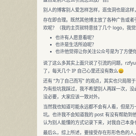
别人的博客别人爱怎样怎样，逛虫洞也是这样
存在即合理。既然其他博主放了各种广告或者
欢呢？（我的主页就特意挂了几个 logo，
也许有人愿意看呢？
也许是生活所迫呢？
也许他觉得让你关注公众号是为了方便你通
说了这么多其实上面只说了引流的问题，rzfy
了，每天几个 IP 自己心里还没有数么😄
还有 “为了自己而写” 的观点，其实也只局
为有些坑我踩过，我不希望别人再踩一次，没
没必要，大家应该一致对外。
当然我也知道可能永远都不会有人看，但是万一
坑。也许我不会知道我的 post 有没有帮
认为别人能懂的方式记录下来，对我自己本身
最后么，综上所述，要接受存在形形色色的人