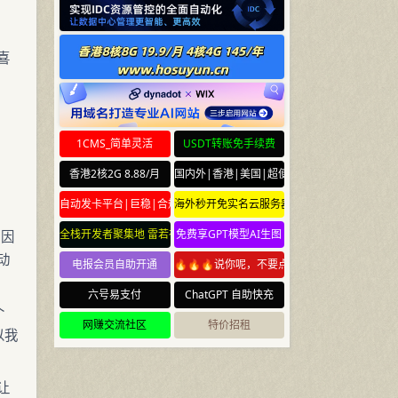
喜
1CMS_简单灵活
USDT转账免手续费
香港2核2G 8.88/月
国内外|香港|美国|超便宜云服务器
自动发卡平台|巨稳|合规
海外秒开免实名云服务器
全栈开发者聚集地 雷若社区 leiruo.com
免费享GPT模型AI生图
，因
动
电报会员自助开通
🔥🔥🔥说你呢，不要点🔥🔥🔥
六号易支付
ChatGPT 自助快充
个
网赚交流社区
特价招租
以我
让