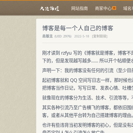
网站指南
商家中心
域名
博客是每一个人自己的博客
总版主
(
UID:
2976)
2022-5-18
[复制链接]
刚才读到 rzfyu 写的《博客就是博客，博
下的，但是发现越写越多…… 所以开个帖顺便
声明一下：我的博客没有任何的引流（至少目
起初博客就和 QQ 空间写日志一样，那时候也还没
把博客当作日记，写写日常、发表心情、吐槽
就像现在的博客分为生活、技术、引流等等，不
其实各种引流乃至广告横飞的博客，都依旧围
客，或者从其他平台转为自己搭建博客的理由
也许有些违背当初发明博客的初心，但是没有改
盘否定别人怎么引流怎么放广告。