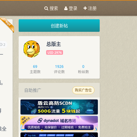
搜索
登录
注册
创建新帖
总版主
2
UID:2976
一
69
1926
0
主题数
评论数
粉丝数
题。
自助推广
购买广告位
博
该全