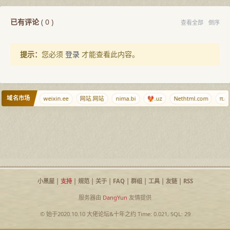
已有评论
(
0
)
查看全部
倒序
提示：
您必须
登录
才能查看此内容。
域名市场
et
lol.cm
weixin.ee
网站.网站
nima.bi
🐦‍🔥.uz
Nethtml.com
π.c
小黑屋
|
支持
|
规范
|
关于
|
FAQ
|
群组
|
工具
|
友链
|
RSS
服务器由
DangYun
友情提供
© 始于2020.10.10
大佬论坛
&
十年之约
Time: 0.021, SQL: 29