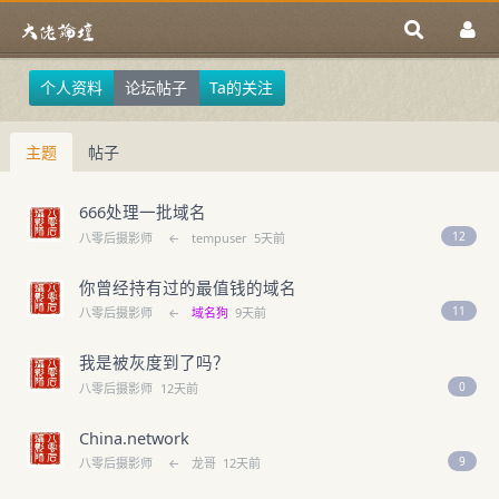
个人资料
论坛帖子
Ta的关注
主题
帖子
666处理一批域名
12
八零后摄影师
←
tempuser
5天前
你曾经持有过的最值钱的域名
11
八零后摄影师
←
域名狗
9天前
我是被灰度到了吗？
0
八零后摄影师
12天前
China.network
9
八零后摄影师
←
龙哥
12天前