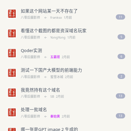
如果这个网站某一天不存在了
11
八零后摄影师
←
frankso
1月前
看懂这个截图的都是资深域名玩家
5
八零后摄影师
←
YongYong
1月前
Qoder实测
6
八零后摄影师
←
五霸哥
2月前
测试一下国产大模型的前端能力
2
八零后摄影师
←
蜜雪冰城
2月前
我竟然持有这个域名
13
八零后摄影师
←
SB
2月前
处理一批域名
13
八零后摄影师
←
秦始黄
2月前
哪一张是GPT image 2 生成的