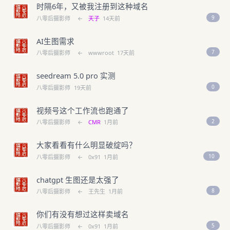
时隔6年，又被我注册到这种域名
9
八零后摄影师
←
天子
14天前
AI生图需求
7
八零后摄影师
←
wwwroot
17天前
seedream 5.0 pro 实测
0
八零后摄影师
19天前
视频号这个工作流也跑通了
2
八零后摄影师
←
CMR
1月前
大家看看有什么明显破绽吗？
10
八零后摄影师
←
0x91
1月前
chatgpt 生图还是太强了
8
八零后摄影师
←
王先生
1月前
你们有没有想过这样卖域名
5
八零后摄影师
←
0x91
1月前