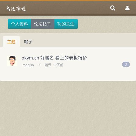
个人资料
论坛帖子
Ta的关注
主题
帖子
okym.cn 好域名 看上的老板报价
3
imoguo
←
涵云
17天前