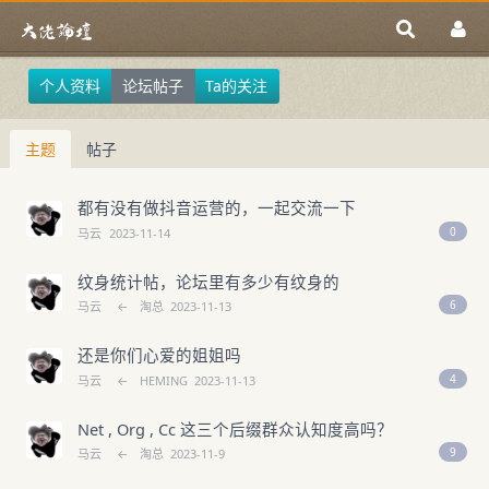
个人资料
论坛帖子
Ta的关注
主题
帖子
都有没有做抖音运营的，一起交流一下
0
马云
2023-11-14
纹身统计帖，论坛里有多少有纹身的
6
马云
←
淘总
2023-11-13
还是你们心爱的姐姐吗
4
马云
←
HEMING
2023-11-13
Net , Org , Cc 这三个后缀群众认知度高吗？
9
马云
←
淘总
2023-11-9