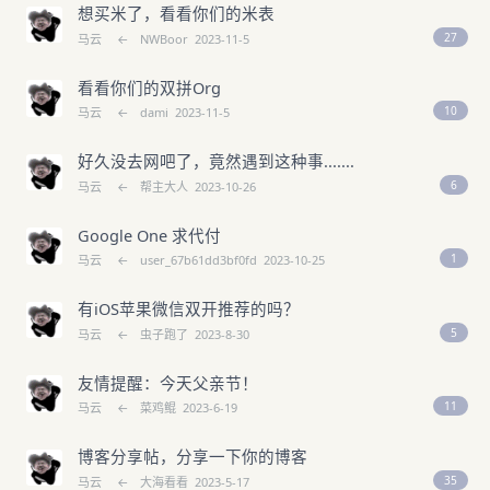
想买米了，看看你们的米表
27
马云
←
NWBoor
2023-11-5
看看你们的双拼Org
10
马云
←
dami
2023-11-5
好久没去网吧了，竟然遇到这种事.......
6
马云
←
帮主大人
2023-10-26
Google One 求代付
1
马云
←
user_67b61dd3bf0fd
2023-10-25
有iOS苹果微信双开推荐的吗？
5
马云
←
虫子跑了
2023-8-30
友情提醒：今天父亲节！
11
马云
←
菜鸡鲲
2023-6-19
博客分享帖，分享一下你的博客
35
马云
←
大海看看
2023-5-17