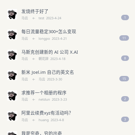
发烧终于好了
1
马云
←
test
2023-4-24
每日流量稳定300+怎么变现
11
马云
←
longpo
2023-4-21
马斯克创建新的 AI 公司 X.AI
8
马云
←
朝花辞
2023-4-18
新米 Joel.im 自己的英文名
15
马云
←
马云
2023-3-30
求推荐一个相册的程序
2
马云
←
netdun
2023-3-23
阿里云续费xyz有活动吗？
3
马云
←
huang
2023-4-8
我是穷奇，穷的出奇