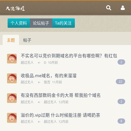
个人资料
论坛帖子
Ta的关注
主题
帖子
不实名可以竞价到期域名的平台有哪些啊？有红包
2
越过无人
←
D
10月前
收极品.me域名，有的来溜溜
22
越过无人
←
饭否
11月前
有没有西部数码金卡的大哥 帮我拍个域名
2
越过无人
←
越过无人
12月前
溢价的.vip过期 什么时候能注册 请喝奶茶
8
越过无人
←
越过无人
12月前