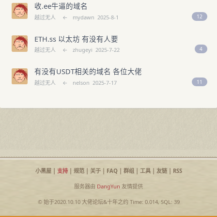
收.ee牛逼的域名
12
越过无人
←
mydawn
2025-8-1
ETH.ss 以太坊 有没有人要
4
越过无人
←
zhugeyi
2025-7-22
有没有USDT相关的域名 各位大佬
11
越过无人
←
nelson
2025-7-17
小黑屋
|
支持
|
规范
|
关于
|
FAQ
|
群组
|
工具
|
友链
|
RSS
服务器由
DangYun
友情提供
© 始于2020.10.10
大佬论坛
&
十年之约
Time: 0.014, SQL: 39