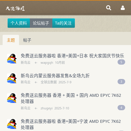
个人资料
论坛帖子
Ta的关注
主题
帖子
免费送云服务器啦 香港+美国+日本 祝大家国庆节快乐
5
新鸟云
←
wapgqh
10月前
新鸟云内蒙云服务器发售&全场九折
3
新鸟云
←
全球云数据
2025-7-9
免费送云服务器 香港 + 美国 + 国内 AMD EPYC 7K62
处理器
4
新鸟云
←
zhugeyi
2025-7-10
免费送云服务器啦 香港+美国+宁波 AMD EPYC 7K62
处理器