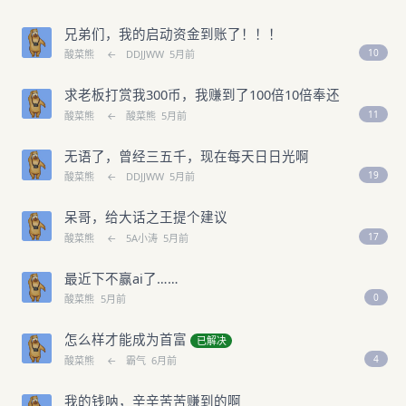
兄弟们，我的启动资金到账了！！！
10
酸菜熊
←
DDJJWW
5月前
求老板打赏我300币，我赚到了100倍10倍奉还
11
酸菜熊
←
酸菜熊
5月前
无语了，曾经三五千，现在每天日日光啊
19
酸菜熊
←
DDJJWW
5月前
呆哥，给大话之王提个建议
17
酸菜熊
←
5A小涛
5月前
最近下不赢ai了……
0
酸菜熊
5月前
怎么样才能成为首富
已解决
4
酸菜熊
←
霸气
6月前
我的钱呐，辛辛苦苦赚到的啊