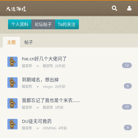
个人资料
论坛帖子
Ta的关注
主题
帖子
hie.cn好几个大佬问了
12
酸菜熊
←
酸菜熊
20天前
到期域名，想出掉
6
酸菜熊
←
vlogcc
20天前
我都忘记了我也是个米农……
17
酸菜熊
←
酸菜熊
3月前
DU徒无可救药
9
酸菜熊
←
HEMING
4月前