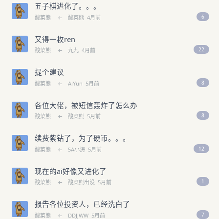
五子棋进化了。。。
6
酸菜熊
←
酸菜熊
4月前
又得一枚ren
22
酸菜熊
←
九九
4月前
提个建议
8
酸菜熊
←
AiYun
5月前
各位大佬，被短信轰炸了怎么办
8
酸菜熊
←
酸菜熊
5月前
续费紫钻了，为了硬币。。。
12
酸菜熊
←
5A小涛
5月前
现在的ai好像又进化了
1
酸菜熊
←
酸菜熊出没
5月前
报告各位投资人，已经洗白了
7
酸菜熊
←
DDJJWW
5月前