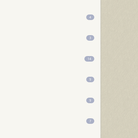
4
3
14
9
9
7