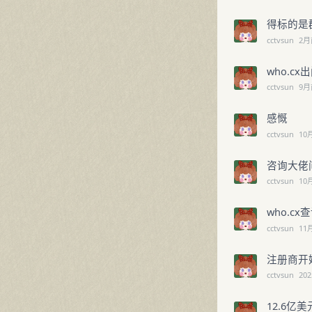
得标的是
cctvsun
2月
who.c
cctvsun
9月
感慨
cctvsun
10
咨询大佬
cctvsun
10
who.cx
cctvsun
11
注册商开
cctvsun
202
12.6