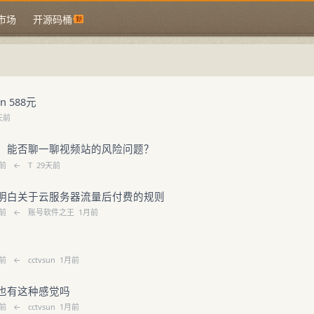
市场
开源码桶
cn 588元
天前
，能否聊一聊视频站的风险问题？
前
←
T
29天前
明白关于云服务器流量后付费的规则
前
←
账号软件之王
1月前
前
←
cctvsun
1月前
也有这种感觉吗
前
←
cctvsun
1月前