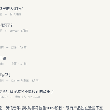
群里的大佬吗？
前
←
何
2月前
x出问题了？
前
←
cctvsun
8月前
月前
←
熙泽
10月前
问题
月前
←
龙哥
10月前
查询超时
月前
←
Damon胡东东
11月前
始执行备案域名不能转让的政策了
5-6-27
←
懋和道人
2025-6-28
亿美元！腾讯音乐拟收购喜马拉雅100%股权：现有产品独立运营不变