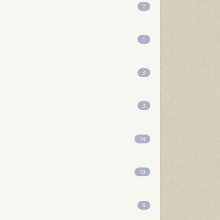
2
1
3
3
14
10
6