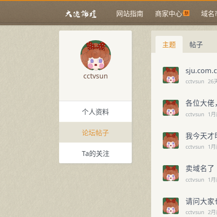
网站指南
商家中心
域名
主题
帖子
sju.com.
cctvsun
cctvsun
26
各位大佬
个人资料
cctvsun
1月
论坛帖子
我今天才
cctvsun
1月
Ta的关注
卖域名了
cctvsun
1月
请问大家
cctvsun
2月