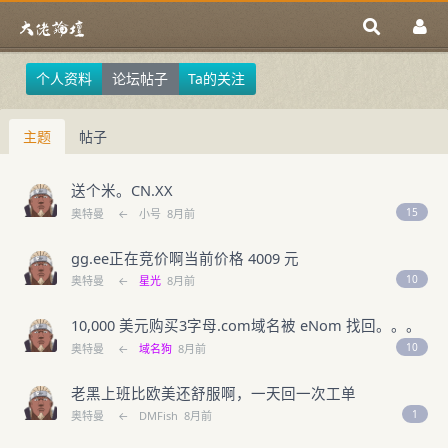
个人资料
论坛帖子
Ta的关注
主题
帖子
送个米。CN.XX
15
奥特曼
←
小号
8月前
gg.ee正在竞价啊当前价格 4009 元
10
奥特曼
←
星光
8月前
10,000 美元购买3字母.com域名被 eNom 找回。。。
10
奥特曼
←
域名狗
8月前
老黑上班比欧美还舒服啊，一天回一次工单
1
奥特曼
←
DMFish
8月前