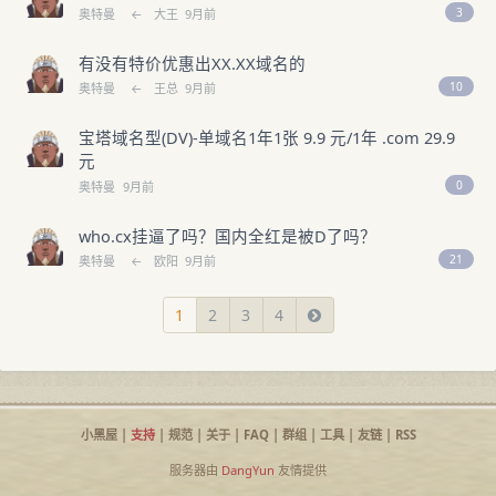
3
奥特曼
←
大王
9月前
有没有特价优惠出XX.XX域名的
10
奥特曼
←
王总
9月前
宝塔域名型(DV)-单域名1年1张 9.9 元/1年 .com 29.9
元
0
奥特曼
9月前
who.cx挂逼了吗？国内全红是被D了吗？
21
奥特曼
←
欧阳
9月前
1
2
3
4
小黑屋
|
支持
|
规范
|
关于
|
FAQ
|
群组
|
工具
|
友链
|
RSS
服务器由
DangYun
友情提供