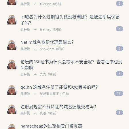
5
奥特曼
←
DMFish
8月前
.ci域名为什么过期很久还没被删除？是被注册局保留
了吗？
3
奥特曼
←
frankso
8月前
Netim域名身份代理靠谱么？
3
奥特曼
←
Showfom
8月前
论坛的SSL证书为什么会提示不安全呢？查看证书也没
问题啊
3
奥特曼
←
九九
9月前
qq.hn 这域名注册了能做和QQ有关的吗？
19
奥特曼
←
论坛散财童子
9月前
注册局规定不能转让的域名还能交易吗？
5
奥特曼
←
剑客
9月前
namecheap的过期拍卖门槛真高