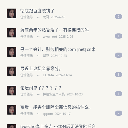
彻底跟百度脱钩了
2
任情随缘
←
龙哥
2025-4-16
沉寂两年的站复活了，有换连接的吗
1
任情随缘
←
wwwroot
2025-2-26
寻一个会计、财务相关的com|net|cn米
7
任情随缘
←
繁花
2024-12-23
最近上论坛全靠缘分。
5
任情随缘
←
LAOMA
2024-11-14
论坛闹鬼了？？？？？
1
任情随缘
←
种植业生产人员
2024-10-23
富贵，能弄个删除全部信息的插件么。
2
任情随缘
←
qqtom
2024-10-17
typecho套上多吉云CDN后无法登陆后台