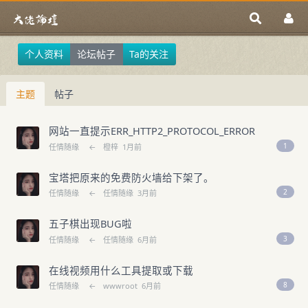
个人资料
论坛帖子
Ta的关注
主题
帖子
网站一直提示ERR_HTTP2_PROTOCOL_ERROR
1
任情随缘
←
橙梓
1月前
宝塔把原来的免费防火墙给下架了。
2
任情随缘
←
任情随缘
3月前
五子棋出现BUG啦
3
任情随缘
←
任情随缘
6月前
在线视频用什么工具提取或下载
8
任情随缘
←
wwwroot
6月前