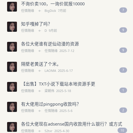
不询价卖100，一询价就报10000
7
任情随缘
←
BigDick
7月前
知乎嘎掉了吗？
9
任情随缘
←
D
9月前
各位大佬谁有逆仙动漫的资源
9
任情随缘
←
任情随缘
2025-7-12
隔壁老黄送了个米。
7
任情随缘
←
LAOMA
2025-6-17
【出售】TXT小说下载站本地资源手更
1
任情随缘
←
梁朝伟
2025-5-18
有大佬用过pingpong收款吗？
2
任情随缘
←
任情随缘
2025-5-6
各位大佬现在adsense国内收款用什么银行？或方式
10
任情随缘
←
52txr
2025-4-30