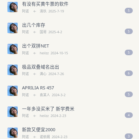
有没有买黄牛票的软件
5
阿诺
←
清玖
2025-7-19
出几个库存
5
阿诺
←
国哥
2025-4-2
出个双拼NET
5
阿诺
←
heilzz
2024-10-15
极品双叠域名出出
6
阿诺
←
满心
2024-7-26
APRILIA RS 457
5
阿诺
←
袁某人
2024-3-2
一年多没买米了 新学费米
4
阿诺
←
heilzz
2024-2-23
新款又便宜2000
3
阿诺
←
诺依阁
2024-2-23