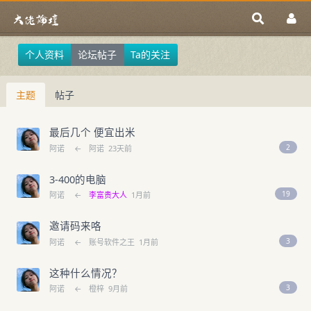
个人资料
论坛帖子
Ta的关注
主题
帖子
最后几个 便宜出米
2
阿诺
←
阿诺
23天前
3-400的电脑
19
阿诺
←
李富贵大人
1月前
邀请码来咯
3
阿诺
←
账号软件之王
1月前
这种什么情况？
3
阿诺
←
橙梓
9月前