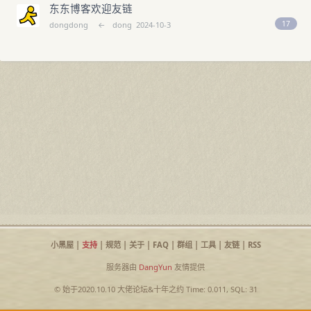
东东博客欢迎友链
17
dongdong
←
dong
2024-10-3
小黑屋
|
支持
|
规范
|
关于
|
FAQ
|
群组
|
工具
|
友链
|
RSS
服务器由
DangYun
友情提供
© 始于2020.10.10
大佬论坛
&
十年之约
Time: 0.011, SQL: 31