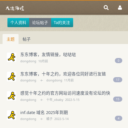
个人资料
论坛帖子
Ta的关注
主题
帖子
东东博客，友情链接，哒哒哒
0
dongdong
10月前
东东博客，十年之约，欢迎各位同好进行友链
17
dongdong
←
dongdong
11月前
感觉十年之约的官方网站访问速度没有论坛的快
15
dongdong
←
十年_obaby
2022-5-15
inf.date 域名 2025年到期
4
dongdong
←
橘子
2022-5-14