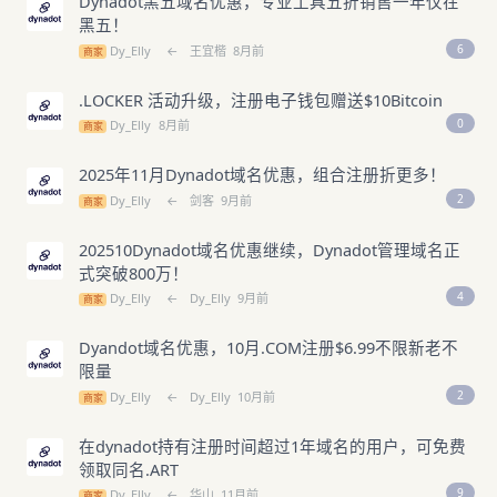
Dynadot黑五域名优惠，专业工具五折销售一年仅在
黑五！
6
Dy_Elly
←
王宜楷
8月前
商家
.LOCKER 活动升级，注册电子钱包赠送$10Bitcoin
0
Dy_Elly
8月前
商家
2025年11月Dynadot域名优惠，组合注册折更多！
2
Dy_Elly
←
剑客
9月前
商家
202510Dynadot域名优惠继续，Dynadot管理域名正
式突破800万！
4
Dy_Elly
←
Dy_Elly
9月前
商家
Dyandot域名优惠，10月.COM注册$6.99不限新老不
限量
2
Dy_Elly
←
Dy_Elly
10月前
商家
在dynadot持有注册时间超过1年域名的用户，可免费
领取同名.ART
9
Dy_Elly
←
华山
11月前
商家