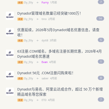
7
Dy_Elly
←
Furry
1月前
商家
Dynadot管理域名数量已经突破1000万！
14
Dy_Elly
←
tino
2月前
商家
优惠延续，2026年5月Dynadot域名优惠信息，请查
收！
5
Dy_Elly
←
dytt8
3月前
商家
63注册.COM域名，多域名注册长期优惠，2026年4月
Dynadot域名优惠速
1
Dy_Elly
←
Evan
4月前
商家
Dynadot 56元 .COM注册闪购来啦！
8
Dy_Elly
←
saber
4月前
商家
Dynadot与易名、阿里云达成合作，超过 50 万个新增
精品域名等您探索
7
Dy_Elly
←
ETD
4月前
商家