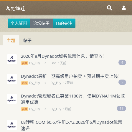
个人资料
论坛帖子
Ta的关注
主题
帖子
2026年8月Dynadot域名优惠信息，请查收！
4
Dy_Elly
←
Eno
1天前
商家
Dynadot最新一期高级用户拍卖 + 预过期拍卖上线！
5
Dy_Elly
←
Dy_Elly
17天前
商家
Dynadot管理域名已突破1100万，使用DYNA11M获取
通用优惠
11
Dy_Elly
←
Dy_Elly
1月前
商家
68转移.COM,$0.67注册.XYZ,2026年6月Dynadot优惠
速递