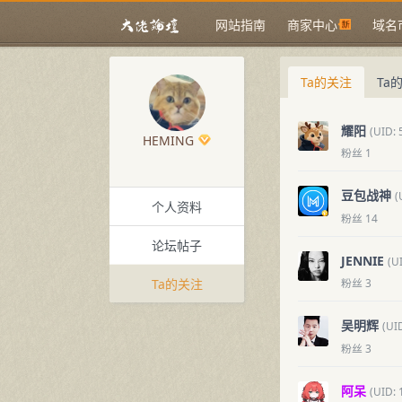
网站指南
商家中心
域名
Ta的关注
Ta
耀阳
(UID: 
HEMING
粉丝 1
豆包战神
(
个人资料
粉丝 14
论坛帖子
JENNIE
(U
Ta的关注
粉丝 3
吴明辉
(UI
粉丝 3
阿呆
(UID: 