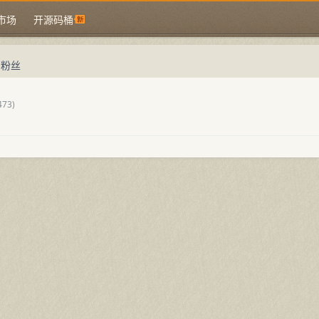
市场
开源码桶
的粉丝
473)