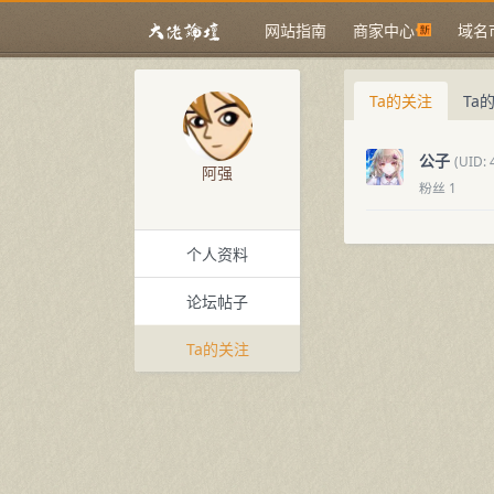
网站指南
商家中心
域名
Ta的关注
Ta
公子
(UID: 
阿强
粉丝 1
个人资料
论坛帖子
Ta的关注