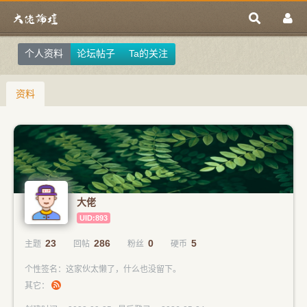
个人资料
论坛帖子
Ta的关注
资料
大佬
UID:893
23
286
0
5
主题
回帖
粉丝
硬币
个性签名：这家伙太懒了，什么也没留下。
其它：