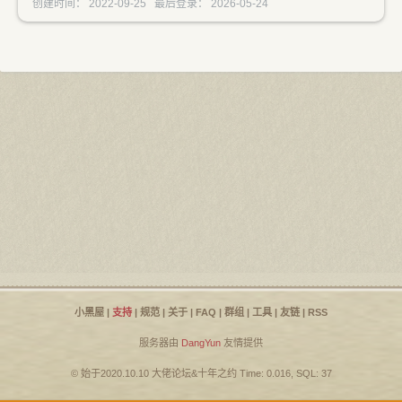
创建时间： 2022-09-25 最后登录： 2026-05-24
小黑屋
|
支持
|
规范
|
关于
|
FAQ
|
群组
|
工具
|
友链
|
RSS
服务器由
DangYun
友情提供
© 始于2020.10.10
大佬论坛
&
十年之约
Time: 0.016, SQL: 37