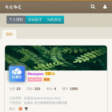
个人资料
论坛帖子
Ta的关注
资料
Hosuyun
UID:5979
商家
23
153
4
1585
主题
回帖
粉丝
硬币
认证名称：弘速云(www.hosuyun.com)
个性签名：弘速云-专注香港高性能云服务器
其它：