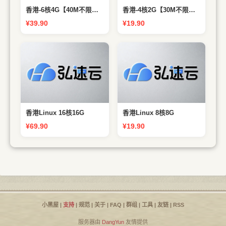
香港-6核4G【40M不限流】
香港-4核2G【30M不限流】
¥39.90
¥19.90
CPU 铂金8272CL 16核心 内
CPU 铂金8272CL 8核心 内
存 16G DDR4 带宽 10Mbps
存 8G DDR4 带宽 10Mbps
流量 不限制
流量 不限制
香港Linux 16核16G
香港Linux 8核8G
¥69.90
¥19.90
小黑屋
|
支持
|
规范
|
关于
|
FAQ
|
群组
|
工具
|
友链
|
RSS
服务器由
DangYun
友情提供