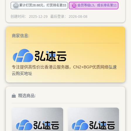
33
11
累计打赏28.88元，打赏排名第33
会员等级L3，成长排名第11
创建时间： 2025-12-29 最后登录： 2026-08-08
商家信息:
专注提供高性价比香港云服务器，CN2+BGP优质网络
弘速
云购买地址
精选商品:
CPU E5-2686V4 8核心 内存
CPU 金牌655218 16核心 内
8G DDR4 带宽 30Mbps 流量
存 32G DDR4 带宽 20Mbps
不限制
流量 不限制