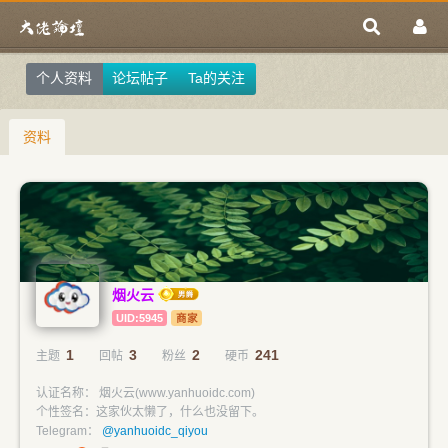
个人资料
论坛帖子
Ta的关注
资料
烟火云
UID:5945
商家
1
3
2
241
主题
回帖
粉丝
硬币
认证名称： 烟火云(www.yanhuoidc.com)
个性签名：这家伙太懒了，什么也没留下。
Telegram：
@yanhuoidc_qiyou