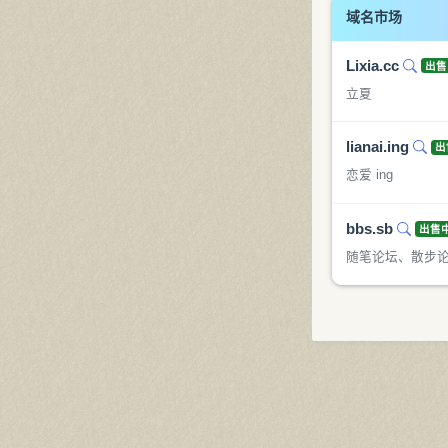
域名市场
Lixia.cc
出售
立夏
lianai.ing
出
恋爱 ing
bbs.sb
出售
随笔论坛、散步