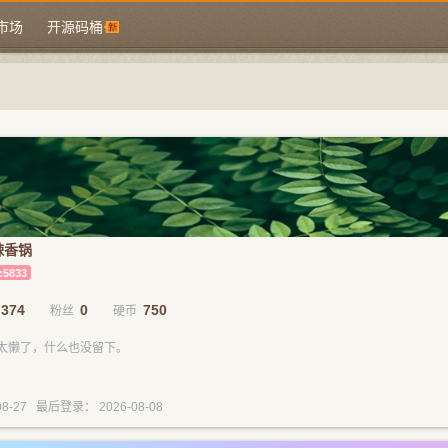
市场
开源码桶
辣香锅
:5833
374
0
750
粉丝
硬币
太懒了，什么也没留下。
8-27 最后登录： 2026-08-08