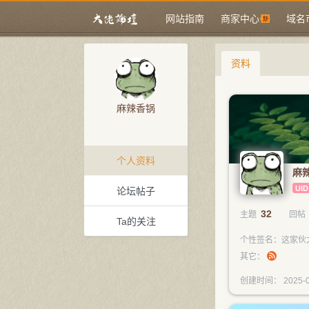
网站指南
商家中心
域名
资料
麻辣香锅
个人资料
麻
UID
论坛帖子
32
主题
回帖
Ta的关注
个性签名：这家伙
其它：
创建时间： 2025-0