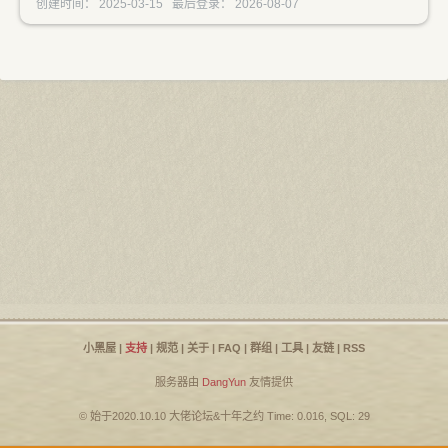
创建时间： 2025-03-15 最后登录： 2026-08-07
小黑屋
|
支持
|
规范
|
关于
|
FAQ
|
群组
|
工具
|
友链
|
RSS
服务器由
DangYun
友情提供
© 始于2020.10.10
大佬论坛
&
十年之约
Time: 0.016, SQL: 29