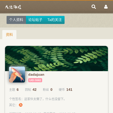
个人资料
论坛帖子
Ta的关注
资料
dadajuan
UID:5582
6
42
0
141
主题
回帖
粉丝
硬币
个性签名：这家伙太懒了，什么也没留下。
其它：