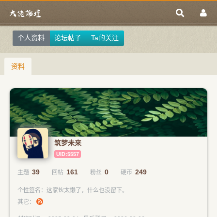
个人资料
论坛帖子
Ta的关注
资料
筑梦未来
UID:5557
39
161
0
249
主题
回帖
粉丝
硬币
个性签名：这家伙太懒了，什么也没留下。
其它：