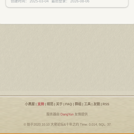
创建时间： 2025-03-04 最后登录： 2026-08-06
小黑屋
|
支持
|
规范
|
关于
|
FAQ
|
群组
|
工具
|
友链
|
RSS
服务器由
DangYun
友情提供
© 始于2020.10.10
大佬论坛
&
十年之约
Time: 0.014, SQL: 37