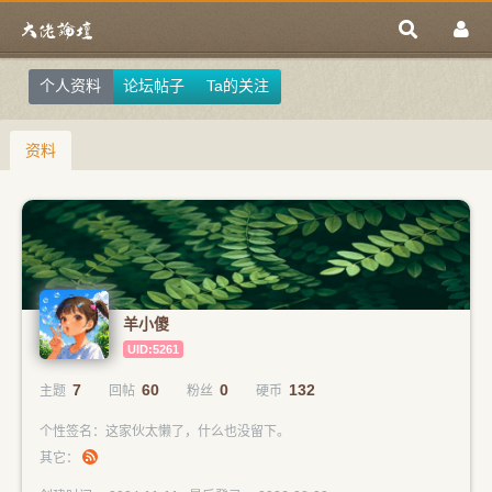
个人资料
论坛帖子
Ta的关注
资料
羊小傻
UID:5261
7
60
0
132
主题
回帖
粉丝
硬币
个性签名：这家伙太懒了，什么也没留下。
其它：