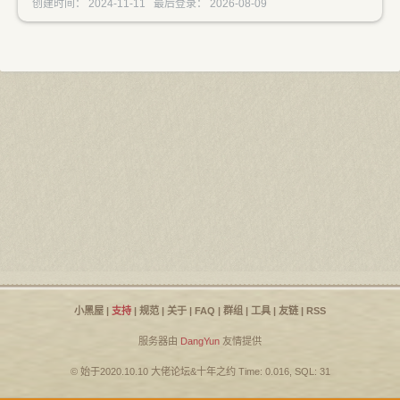
创建时间： 2024-11-11 最后登录： 2026-08-09
小黑屋
|
支持
|
规范
|
关于
|
FAQ
|
群组
|
工具
|
友链
|
RSS
服务器由
DangYun
友情提供
© 始于2020.10.10
大佬论坛
&
十年之约
Time: 0.016, SQL: 31