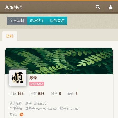
个人资料
论坛帖子
Ta的关注
资料
顺哥
UID:5252
155
626
0
6
主题
回帖
粉丝
硬币
认证名称：顺哥（shun.ge）
个性签名：野路子 www.yeluzz.com 顺哥 shun.ge
其它：