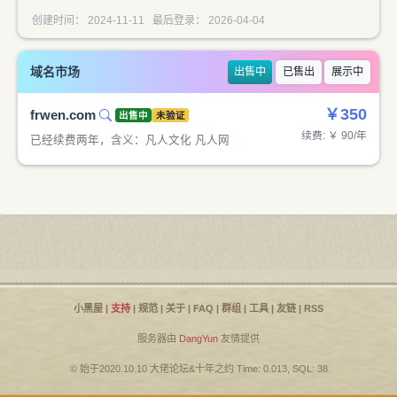
创建时间： 2024-11-11 最后登录： 2026-04-04
域名市场
出售中
已售出
展示中
￥350
frwen.com
出售中
未验证
续费: ￥ 90/年
已经续费两年，含义：凡人文化 凡人网
小黑屋
|
支持
|
规范
|
关于
|
FAQ
|
群组
|
工具
|
友链
|
RSS
服务器由
DangYun
友情提供
© 始于2020.10.10
大佬论坛
&
十年之约
Time: 0.013, SQL: 38