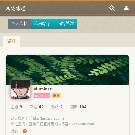
个人资料
论坛帖子
Ta的关注
资料
xiuminet
UID:4994
商家
9
42
2
104
主题
回帖
粉丝
硬币
认证名称：蓝希云(lanxiyun.com)
个性签名：蓝希云便宜好用的服务器：lanxiyun.com
其它：