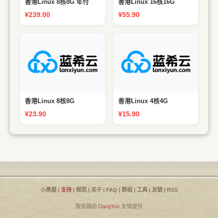
香港Linux 8核8G 年付
香港Linux 16核16G
¥239.00
¥55.90
采用 AMD 7K62 和铂金
采用 AMD 7K62 和铂金
8272CL 高性能CPU
8272CL 高性能CPU
香港Linux 8核8G
香港Linux 4核4G
¥23.90
¥15.90
小黑屋
|
支持
|
规范
|
关于
|
FAQ
|
群组
|
工具
|
友链
|
RSS
服务器由
DangYun
友情提供