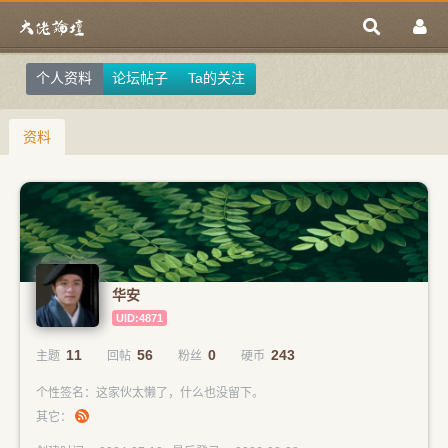
个人资料
论坛帖子
Ta的关注
资料
华安
UID:4871
11
56
0
243
主题
回帖
粉丝
硬币
个性签名：这家伙太懒了，什么也没留下。
其它：