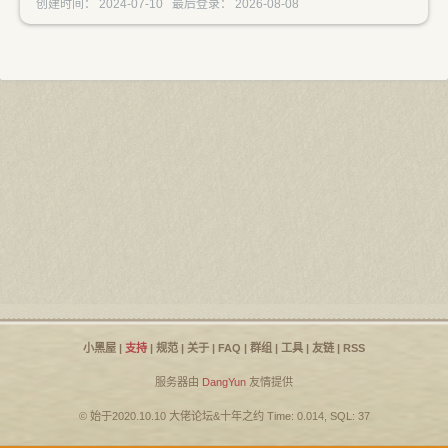
创建时间： 2024-07-10 最后登录： 2026-08-08
小黑屋
|
支持
|
规范
|
关于
|
FAQ
|
群组
|
工具
|
友链
|
RSS
服务器由
DangYun
友情提供
© 始于2020.10.10
大佬论坛
&
十年之约
Time: 0.014, SQL: 37