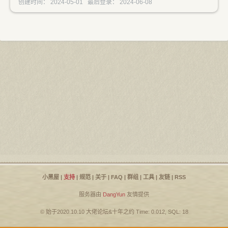
创建时间： 2024-05-01 最后登录： 2024-06-08
小黑屋
|
支持
|
规范
|
关于
|
FAQ
|
群组
|
工具
|
友链
|
RSS
服务器由
DangYun
友情提供
© 始于2020.10.10
大佬论坛
&
十年之约
Time: 0.012, SQL: 18