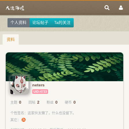
个人资料
论坛帖子
Ta的关注
资料
neters
UID:4733
0
2
0
0
主题
回帖
粉丝
硬币
个性签名：这家伙太懒了，什么也没留下。
其它：