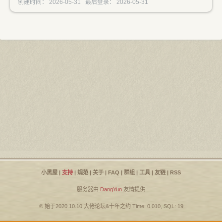
创建时间： 2026-05-31 最后登录： 2026-05-31
小黑屋
|
支持
|
规范
|
关于
|
FAQ
|
群组
|
工具
|
友链
|
RSS
服务器由
DangYun
友情提供
© 始于2020.10.10
大佬论坛
&
十年之约
Time: 0.010, SQL: 19