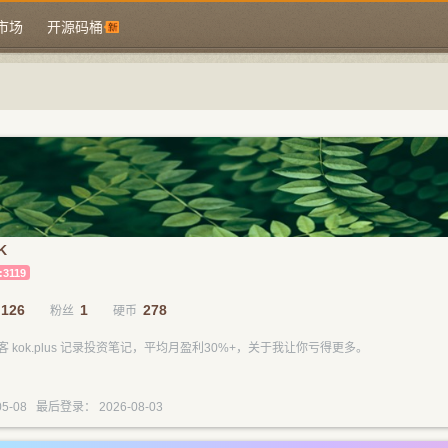
市场
开源码桶
K
:3119
126
1
278
粉丝
硬币
 kok.plus 记录投资笔记，平均月盈利30%+，关于我让你亏得更多。
5-08 最后登录： 2026-08-03