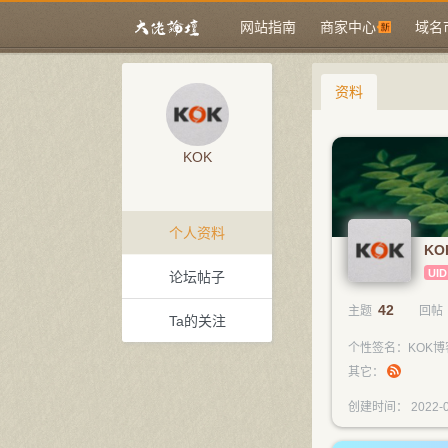
网站指南
商家中心
域名
资料
KOK
个人资料
KO
UID
论坛帖子
42
主题
回帖
Ta的关注
个性签名：KOK博客
其它：
创建时间： 2022-0