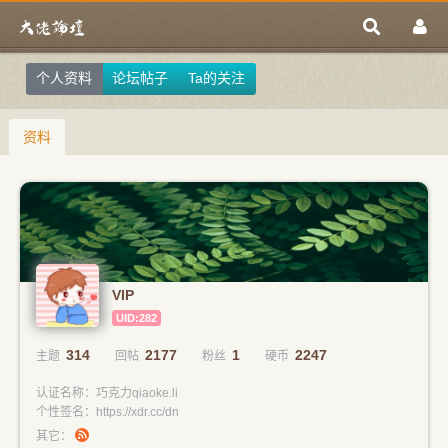
个人资料
论坛帖子
Ta的关注
资料
VIP
UID:282
314
2177
1
2247
主题
回帖
粉丝
硬币
认证名称：巧克力qiaoke.li
个性签名：https://xdr.cc/dn
其它：