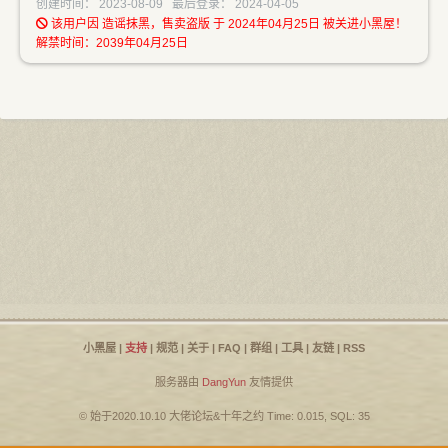
创建时间： 2023-08-09 最后登录： 2024-04-05
该用户因 造谣抹黑，售卖盗版 于 2024年04月25日 被关进小黑屋！
解禁时间：2039年04月25日
小黑屋
|
支持
|
规范
|
关于
|
FAQ
|
群组
|
工具
|
友链
|
RSS
服务器由
DangYun
友情提供
© 始于2020.10.10
大佬论坛
&
十年之约
Time: 0.015, SQL: 35