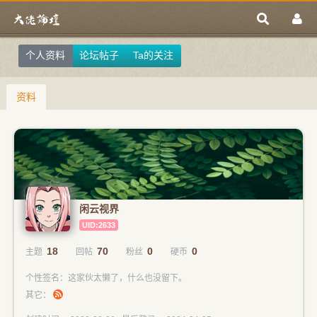
个人资料
论坛帖子
Ta的关注
资料
闲云视界
UID:2633
18
70
0
0
主题
回帖
粉丝
硬币
个性签名：这家伙太懒了，什么也没留下。
其它：